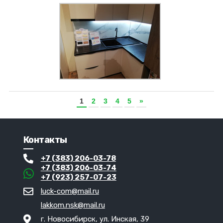
Увеличить
Панель КМ 259
1
2
3
4
5
»
Контакты
+7 (383) 206-03-78
+7 (383) 206-03-74
+7 (923) 257-07-23
luck-com@mail.ru
lakkom.nsk@mail.ru
г. Новосибирск, ул. Инская, 39