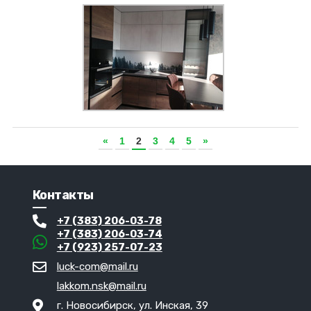
Увеличить
Панель КМ 470
«
1
2
3
4
5
»
Контакты
+7 (383) 206-03-78
+7 (383) 206-03-74
+7 (923) 257-07-23
luck-com@mail.ru
lakkom.nsk@mail.ru
г. Новосибирск, ул. Инская, 39