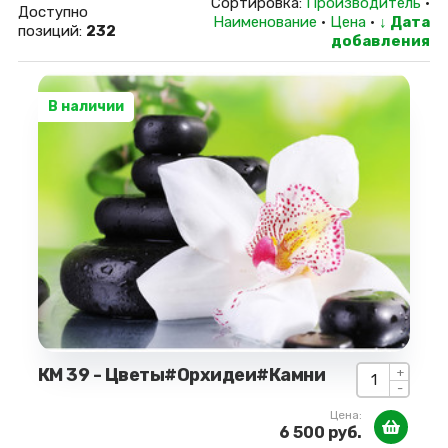
Сортировка:
Производитель
·
Доступно
Наименование
·
Цена
·
↓ Дата
позиций
:
232
добавления
В наличии
КМ 39 - Цветы#Орхидеи#Камни
+
-
Цена:
6 500 руб.