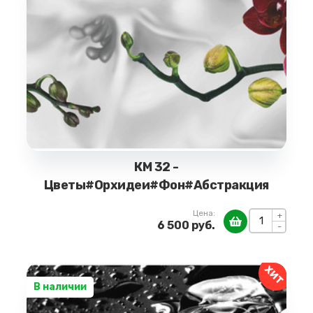
КМ 32 -
Цветы#Орхидеи#Фон#Абстракция
Цена:
+
6 500 руб.
-
ХИТ
В наличии