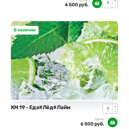
+
6 500 руб.
-
В наличии
КМ 19 - Еда#Лёд#Лайм
+
-
Цена:
6 500 руб.