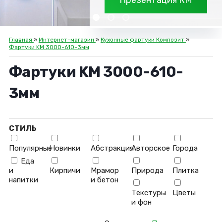
Презентация КМ
Главная
»
Интернет-магазин
»
Кухонные фартуки Композит
»
Фартуки KM 3000-610-3мм
Фартуки KM 3000-610-
3мм
СТИЛЬ
Популярные
Новинки
Абстракция
Авторское
Города
Еда
и
Кирпичи
Мрамор
Природа
Плитка
напитки
и бетон
Текстуры
Цветы
и фон