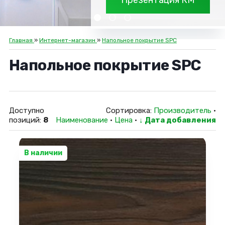
Презентация КМ
Главная
»
Интернет-магазин
»
Напольное покрытие SPC
Напольное покрытие SPC
Доступно
Сортировка:
Производитель
·
позиций
:
8
Наименование
·
Цена
·
↓ Дата добавления
В наличии