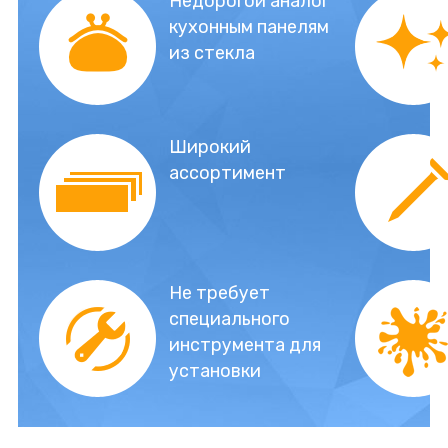
Недорогой аналог
кухонным панелям
из стекла
Широкий
ассортимент
Не требует
специального
инструмента для
установки