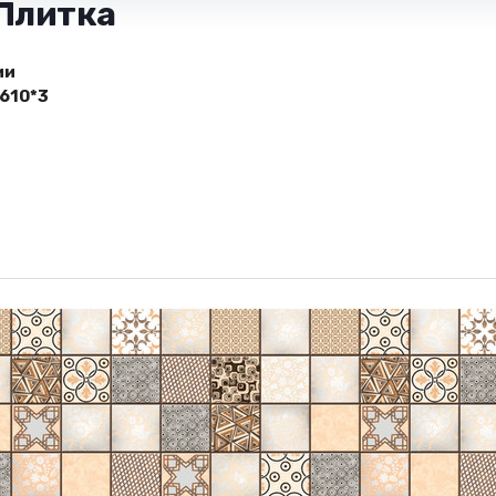
 Плитка
ии
610*3