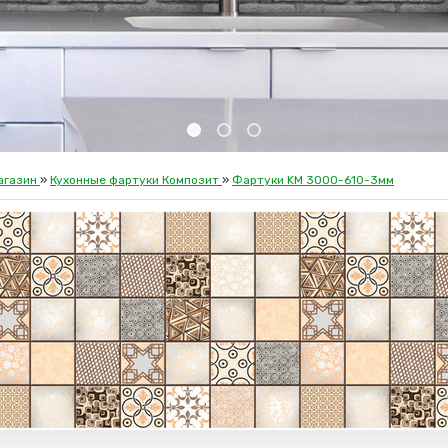
агазин
»
Кухонные фартуки Композит
»
Фартуки KM 3000-610-3мм