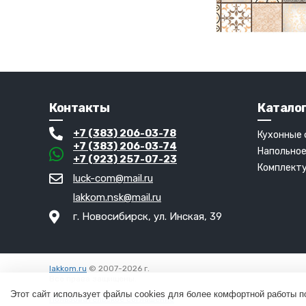
Контакты
Катало
+7 (383) 206-03-78
Кухонные
+7 (383) 206-03-74
Напольное
+7 (923) 257-07-23
Комплект
luck-com@mail.ru
lakkom.nsk@mail.ru
г. Новосибирск, ул. Инская, 39
lakkom.ru
© 2007-2026 г.
Все права защищены.
Вход
Этот сайт использует файлы cookies для более комфортной работы п
Пользовательское соглашение