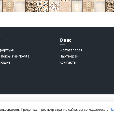
г
О нас
 фартуки
Фотогалерея
 покрытие Novita
Партнерам
ующие
Контакты
ользователя. Продолжая просмотр страниц сайта, вы соглашаетесь с
По