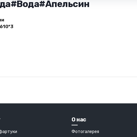
 Еда#Вода#Апельсин
ии
610*3
г
О нас
 фартуки
Фотогалерея