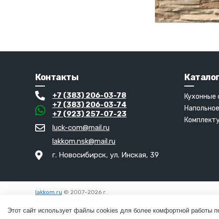
Контакты
Катало
+7 (383) 206-03-78
Кухонные
+7 (383) 206-03-74
Напольное
+7 (923) 257-07-23
Комплект
luck-com@mail.ru
lakkom.nsk@mail.ru
г. Новосибирск, ул. Инская, 39
lakkom.ru
© 2007-2026 г.
Все права защищены.
Вход
Этот сайт использует файлы cookies для более комфортной работы п
Пользовательское соглашение