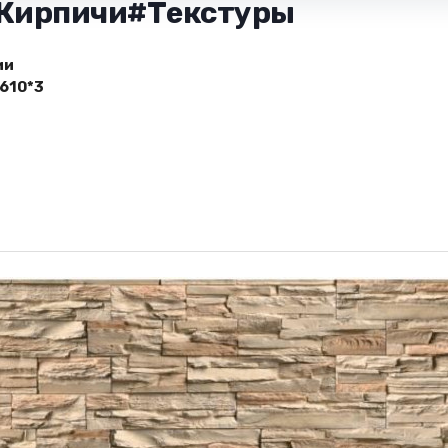
- Кирпичи#Текстуры
ии
610*3