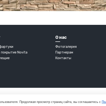
г
О нас
 фартуки
Фотогалерея
 покрытие Novita
Партнерам
ующие
Контакты
ользователя. Продолжая просмотр страниц сайта, вы соглашаетесь с
По