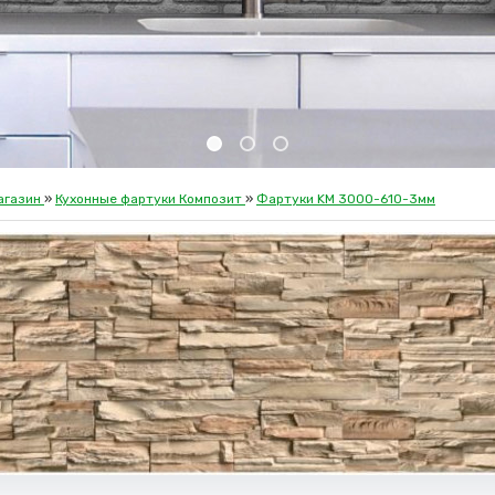
агазин
»
Кухонные фартуки Композит
»
Фартуки KM 3000-610-3мм