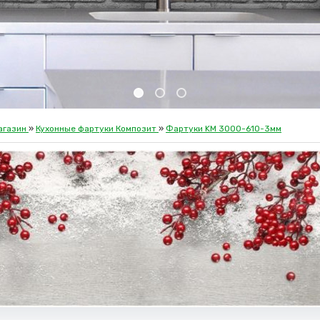
агазин
»
Кухонные фартуки Композит
»
Фартуки KM 3000-610-3мм