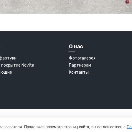
г
О нас
 фартуки
Фотогалерея
 покрытие Novita
Партнерам
ующие
Контакты
ользователя. Продолжая просмотр страниц сайта, вы соглашаетесь с
По