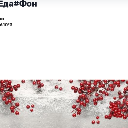
 Еда#Фон
ии
610*3