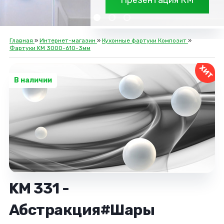
Презентация КМ
Главная
»
Интернет-магазин
»
Кухонные фартуки Композит
»
Фартуки KM 3000-610-3мм
ХИТ
В наличии
KM 331 -
Абстракция#Шары