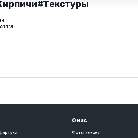
-Кирпичи#Текстуры
ии
610*3
г
О нас
 фартуки
Фотогалерея