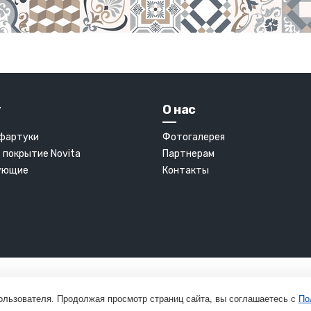
г
О нас
 фартуки
Фотогалерея
 покрытие Novita
Партнерам
ующие
Контакты
ользователя. Продолжая просмотр страниц сайта, вы соглашаетесь с
По