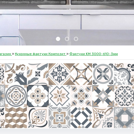
агазин
»
Кухонные фартуки Композит
»
Фартуки KM 3000-610-3мм