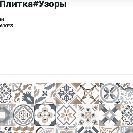
- Плитка#Узоры
ии
610*3