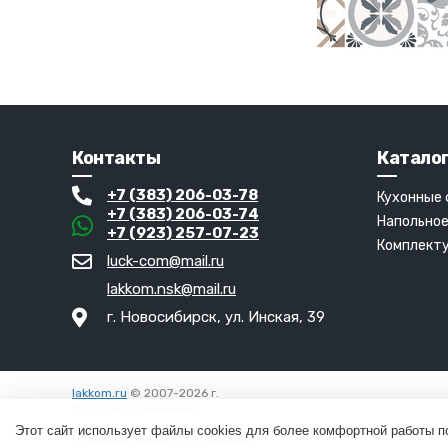
Контакты
Катало
+7 (383) 206-03-78
Кухонные
+7 (383) 206-03-74
Напольное
+7 (923) 257-07-23
Комплект
luck-com@mail.ru
lakkom.nsk@mail.ru
г. Новосибирск, ул. Инская, 39
lakkom.ru
© 2007-2026 г.
Все права защищены.
Вход
Этот сайт использует файлы cookies для более комфортной работы п
Пользовательское соглашение