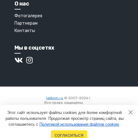
О нас
Фотогалерея
Партнерам
Контакты
Мы в соцсетях
lakkom.ru
© 2007-2026 г.
Все права защищены.
Вход
Пользовательское соглашение
Этот сайт использует файлы cookies для более комфортной
работы пользователя. Продолжая просмотр страниц сайта, вы
соглашаетесь с
Политикой использования файлов cookies
.
Создание сайтов
в Новосибирске
СОГЛАСИТЬСЯ