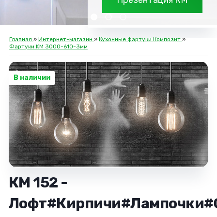
Презентация КМ
Главная
»
Интернет-магазин
»
Кухонные фартуки Композит
»
Фартуки KM 3000-610-3мм
В наличии
КМ 152 -
Лофт#Кирпичи#Лампочки#