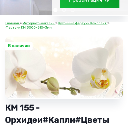
Презентация КМ
Главная
»
Интернет-магазин
»
Кухонные фартуки Композит
»
Фартуки KM 3000-610-3мм
В наличии
КМ 155 -
Орхидеи#Капли#Цветы