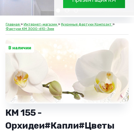
Презентация КМ
Главная
»
Интернет-магазин
»
Кухонные фартуки Композит
»
Фартуки KM 3000-610-3мм
В наличии
КМ 155 -
Орхидеи#Капли#Цветы