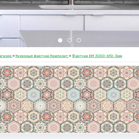
агазин
»
Кухонные фартуки Композит
»
Фартуки KM 3000-610-3мм