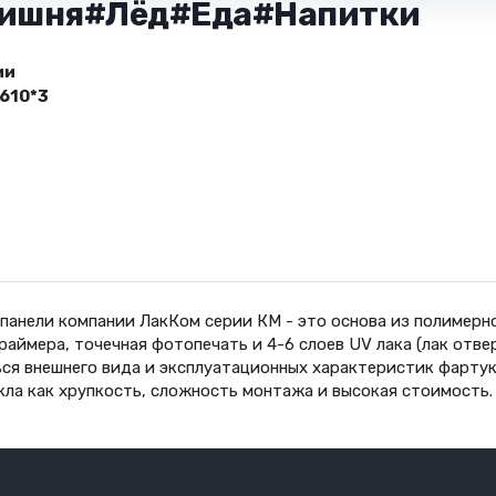
 Вишня#Лёд#Еда#Напитки
ии
610*3
панели компании ЛакКом серии КМ - это основа из полимерн
праймера, точечная фотопечать и 4-6 слоев UV лака (лак от
ся внешнего вида и эксплуатационных характеристик фартук
кла как хрупкость, сложность монтажа и высокая стоимость.