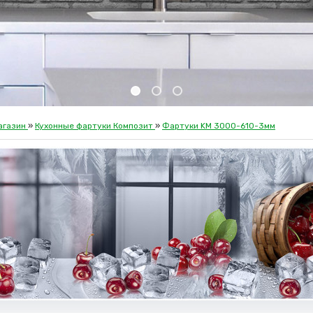
агазин
»
Кухонные фартуки Композит
»
Фартуки KM 3000-610-3мм