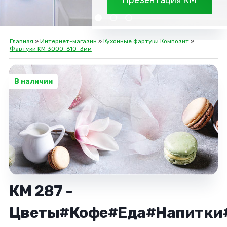
Презентация КМ
Главная
»
Интернет-магазин
»
Кухонные фартуки Композит
»
Фартуки KM 3000-610-3мм
В наличии
КМ 287 -
Цветы#Кофе#Еда#Напитки