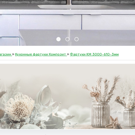
агазин
»
Кухонные фартуки Композит
»
Фартуки KM 3000-610-3мм