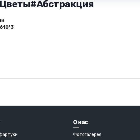
- Цветы#Абстракция
ии
610*3
г
О нас
 фартуки
Фотогалерея