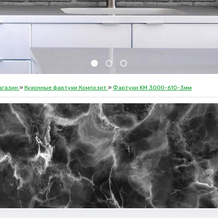
агазин
»
Кухонные фартуки Композит
»
Фартуки KM 3000-610-3мм