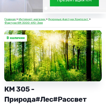
Презентация КМ
Главная
»
Интернет-магазин
»
Кухонные фартуки Композит
»
Фартуки KM 3000-610-3мм
В наличии
КМ 305 -
Природа#Лес#Рассвет