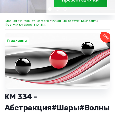
Презентация КМ
Главная
»
Интернет-магазин
»
Кухонные фартуки Композит
»
Фартуки KM 3000-610-3мм
ХИТ
В наличии
KM 334 -
Абстракция#Шары#Волны