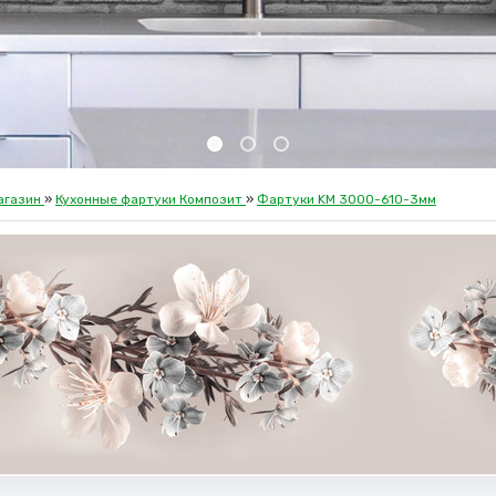
агазин
»
Кухонные фартуки Композит
»
Фартуки KM 3000-610-3мм